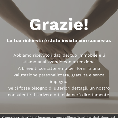
Grazie!
La tua richiesta è stata inviata con successo.
Abbiamo ricevuto i dati del tuo immobile e li
stiamo analizzando con attenzione.
A breve ti contatteremo per fornirti una
valutazione personalizzata, gratuita e senza
impegno.
Se ci fosse bisogno di ulteriori dettagli, un nostro
consulente ti scriverà o ti chiamerà direttamente.
Copyright © 2026 Giganteus Immobiliare Tutti i diritti riservati.